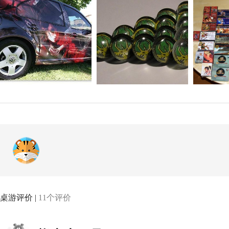
hn Donahue,Stacy Drum,Randy Elliott,Steve Ellis
n,Stacy Fitz,David Fooden,Carl Frank,Ted Galad
o,Pete Garcia,Raymond Gaustadnes,Daniel Gelo
ki,Troy Graham,James Hall,Andrew Hepworth,Pa
nie Hill,Jeff Himmelman,Bob E. Hobbs,Quinton 
t,Llyn Hunter,Mark Hyzer,Imaginary Friends Stud
Jones,Jaime Jones,Jason Juta,Michael Kaluta,D
ael Komarck,Doug Kovacs,Heather Kreiter,Lissan
Lavoie,Stephanie Pui-Mun Law,Brandon Leach,A
Nicola Leonard,Randy Liu,Monika Livingstone,E
Maddocks,Craig Maher,Sławomir Maniak,Thomas 
McAllister,Malcolm McClinton,Bradley McDevit
桌游评价 |
11个评价
n Meyer, Jr.,Peter Mohrbacher,Jonathan Moore,