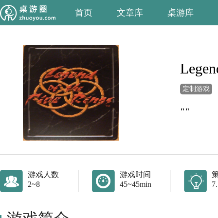
首页
文章库
桌游库
Legend
定制游戏
""
游戏人数
游戏时间
2~8
45~45min
7