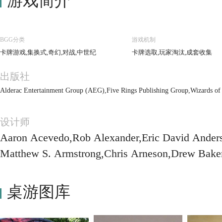
游戏简介
BGG分类
游戏机制
卡牌游戏,集换式,奇幻,对战,中世纪
卡牌选取,玩家淘汰,成套收集
出版社
Alderac Entertainment Group (AEG),Five Rings Publishing Group,Wizards of 
设计师
Aaron Acevedo,Rob Alexander,Eric David Anders
Matthew S. Armstrong,Chris Arneson,Drew Baker,
Barony,Thomas Biondiolillo,Theodor Black,David
adley,Adam Bray,Heather Bruton,Matt Busch,Man
桌游图库
ri Christensen,Brent Chumley,Miguel Coimbra,
Cox,Jose Cua,Kevin Daily,Liz Danforth,Edwin 