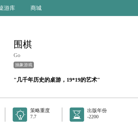
桌游库
商城
围棋
Go
抽象游戏
"几千年历史的桌游，19*19的艺术"
策略重度
出版年份
7.7
-2200