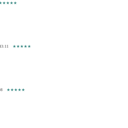
43:11
08