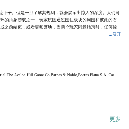
，轮流下子。但是一旦了解其规则，就会展示出惊人的深度。人们可
灼热的抽象游戏之一，玩家试图通过围住板块的周围和彼此的石
完成之前结束，或者更频繁地，当两个玩家同意结束时，任何控
...展开
iel,The Avalon Hill Game Co,Barnes & Noble,Borras Plana S.A.,Carlto
lishing Company,Creative Crafthouse,Crisloid,Dal Negro,Dilemma Ga
ies,E.S. Lowe,Fame Products,The Game Crafter, LLC,The Game Keepe
raft Company,Gentosha Education,Geoludie,Ha Ha Sisters LLC,Hartu
s International,J.P. Raymond Rivarola,Japan Publications, Inc.,John
ímio,Longfield Games,Michael Stanfield,Milton Bradley,Mitra,Mitsubish
g,Pacific Game Company,Philos,Play All Day Games,Ravensburger Spie
hin Kwang Baduk,Skor-Mor,Spear's Games,Das Spiel,Spielquader,Volu
e & Sons, Inc.,Wood Expressions,Woodstock Spiele,WorldWise Import
更多