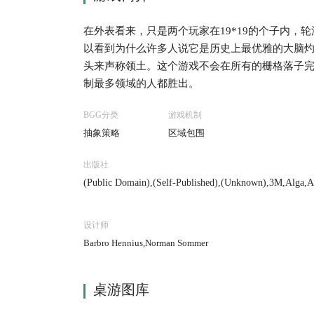
在外表看来，只是两个玩家在19*19的个子内
以看到为什么许多人说它是历史上最优雅的大脑
头来声称领土。这个游戏不会在所有的栅格落子
制最多领域的人都胜出。
BGG分类
游戏机制
抽象策略
区域包围
出版社
(Public Domain),(Self-Published),(Unknown),3M,Alga,Ar
n Books,Cathay,Cayro Juegos,CHH Games,Copp Clark Pub
mes,Dujardin,Dynamic Games / Dynamic Design Industr
r, Inc.,Gamma Two Games,Gammon Games,General Sportc
设计师
ng-Spiele,Hausser,Hebsacker Verlag,HEMA,Hobby,Ishi Pres
N. Hansen Co., Inc.,Jumbo,L'Impensé Radical,L. P. Sept
Barbro Hennius,Norman Sommer
i Fuso,Monkey Pod Games,nestorgames,Otto Maier Verla
leverlag GmbH,Reiss Games,Sato Kei Shoten Co., Ltd.,S
me-One Products,Waddington's Games, Inc.,Wm F. Druek
s, LLC,ZTS Plastyk
桌游图库