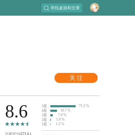
寻找桌游和文章
关 注
8.6
71.3 %
5星
18.7 %
4星
7.0 %
3星
1.8 %
2星
1.2 %
1星
玩家评分
(171人)