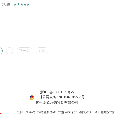
:57:58
4
下一页
尾页
浙ICP备20003439号-5
浙公网安备33011002019533号
杭州麦象营销策划有限公司
抵制不良游戏
|
拒绝盗版游戏
|
注意自我保护
|
谨防受骗上当
|
适度游戏