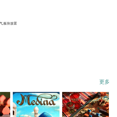
气,板块放置
...展开
更多