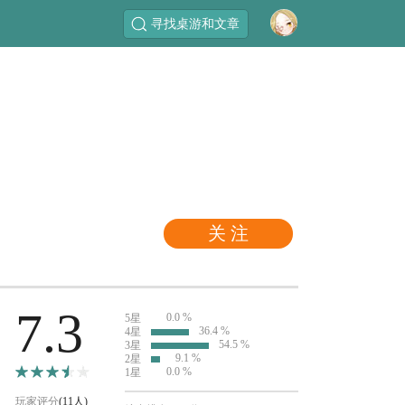
寻找桌游和文章
关 注
7.3
0.0 %
5星
36.4 %
4星
54.5 %
3星
9.1 %
2星
0.0 %
1星
玩家评分
(11人)