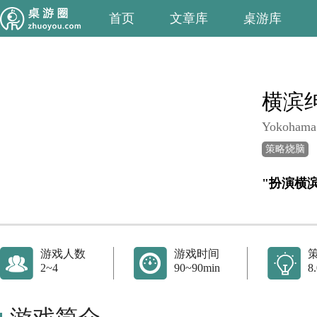
首页
文章库
桌游库
横滨
Yokohama
策略烧脑
"扮演横
游戏人数
游戏时间
2~4
90~90min
8