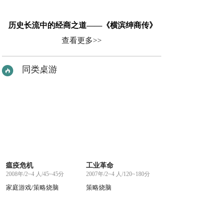
历史长流中的经商之道——《横滨绅商传》
查看更多>>
同类桌游
瘟疫危机
工业革命
2008年/2~4 人/45~45分
2007年/2~4 人/120~180分
家庭游戏/策略烧脑
策略烧脑