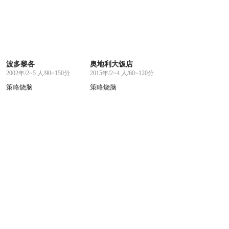
波多黎各
奥地利大饭店
2002年/2~5 人/90~150分
2015年/2~4 人/60~120分
策略烧脑
策略烧脑