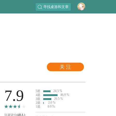
寻找桌游和文章
关 注
7.9
24.5 %
5星
46.9 %
4星
26.5 %
3星
2.0 %
2星
0.0 %
1星
玩家评分
(49人)