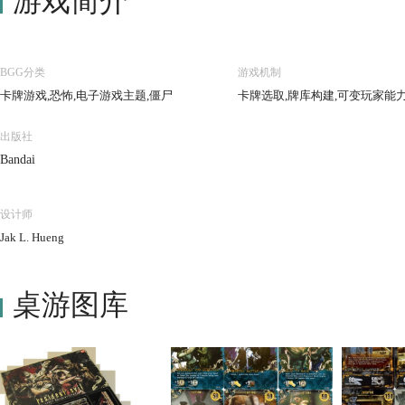
游戏简介
BGG分类
游戏机制
卡牌游戏,恐怖,电子游戏主题,僵尸
卡牌选取,牌库构建,可变玩家能
出版社
Bandai
设计师
Jak L. Hueng
桌游图库