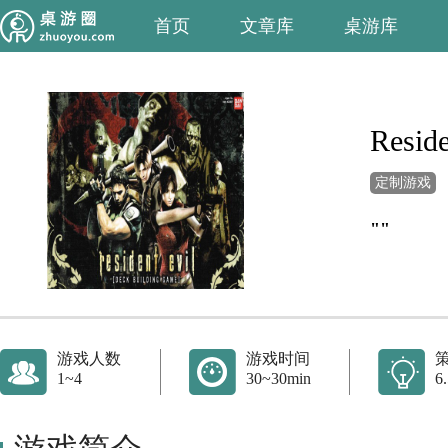
首页
文章库
桌游库
Resid
定制游戏
""
游戏人数
游戏时间
1~4
30~30min
6