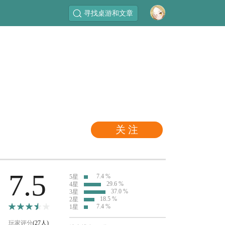
寻找桌游和文章
关 注
7.5
7.4 %
5星
29.6 %
4星
37.0 %
3星
18.5 %
2星
7.4 %
1星
玩家评分
(27人)