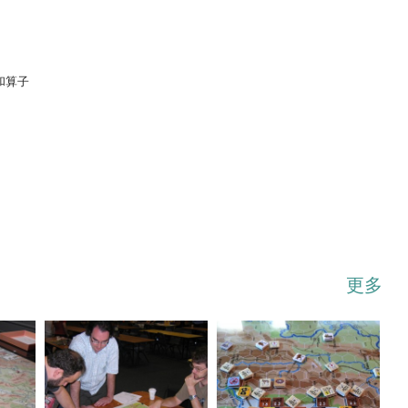
和算子
...展开
更多