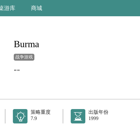
桌游库
商城
Burma
战争游戏
""
策略重度
出版年份
7.9
1999