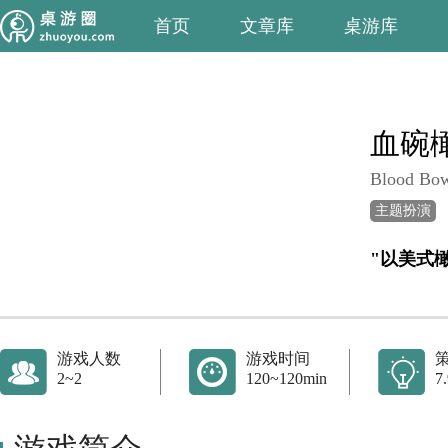
首页
文章库
桌游库
血碗
Blood Bow
主题扮演
"以美式
游戏人数
游戏时间
2~2
120~120min
7