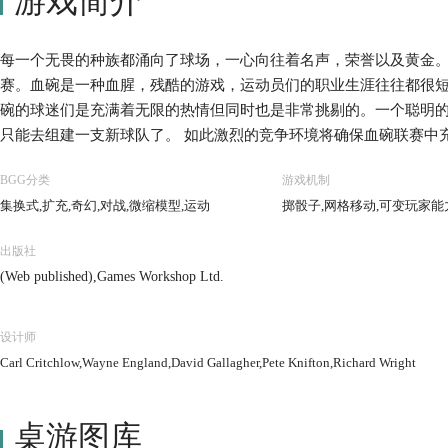
游戏简介
每一个无畏的种族都涌向了球场，一心向往着名声，荣誉以及黄金。
赛。血碗是一种血腥，残酷的游戏，运动员们的职业生涯往往都很
碗的球迷们是充满着无限的热情但同时也是非常挑剔的。一个聪明
只能去组建一支新球队了。 如此激烈的竞争环境将确保血碗联赛中
将会永远被铭记在血碗的历史上。在这里，你将会看到那些伟大球员
BGG分类
游戏机制
类、兽人、精灵、鼠人等种族的球队经理，派遣球员拿下一场场比赛
集换式,扩充,奇幻,对战,微缩模型,运动
掷骰子,网格移动,可变玩家能
轮，每一大轮会翻出等同于玩家数的赛事牌和一张焦点新闻牌。
出版社
(Web published),Games Workshop Ltd.
设计师
Carl Critchlow,Wayne England,David Gallagher,Pete Knifton,Richard Wright
桌游图库