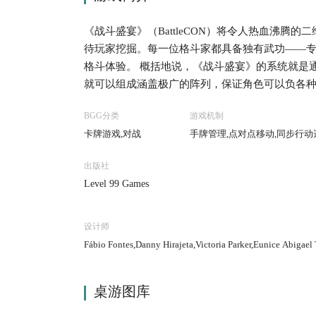
《战斗盛宴》（BattleCON）将令人热血沸
待玩家挖掘。每一位格斗家都具备独有武功——
格斗体验。 概括地说，《战斗盛宴》的系统就是
就可以组成涵盖极广的阵列，保证角色可以负各
效果之外，还有影响到特殊属性和状态加成内容
BGG分类
游戏机制
卡牌游戏,对战
手牌管理,点对点移动,同步行动
出版社
Level 99 Games
设计师
Fábio Fontes,Danny Hirajeta,Victoria Parker,Eunice Abigael 
桌游图库