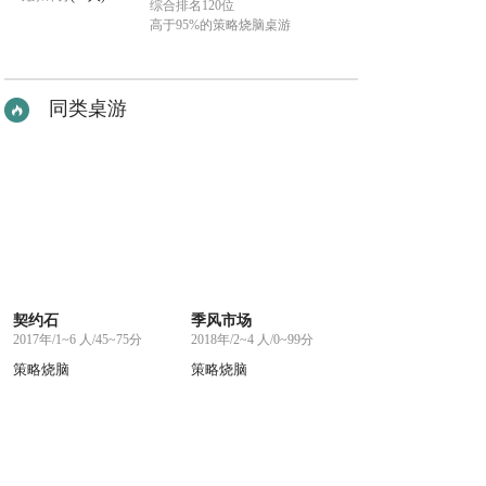
综合排名120位
高于95%的策略烧脑桌游
同类桌游
契约石
季风市场
2017年/1~6 人/45~75分
2018年/2~4 人/0~99分
策略烧脑
策略烧脑