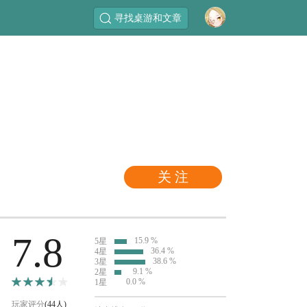
寻找桌游和文章
关 注
7.8
15.9 %
5星
36.4 %
4星
38.6 %
3星
9.1 %
2星
0.0 %
1星
玩家评分
(44人)