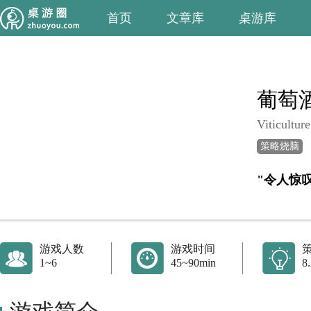
首页
文章库
桌游库
葡萄
Viticulture
策略烧脑
"令人惊
游戏人数
游戏时间
1~6
45~90min
8