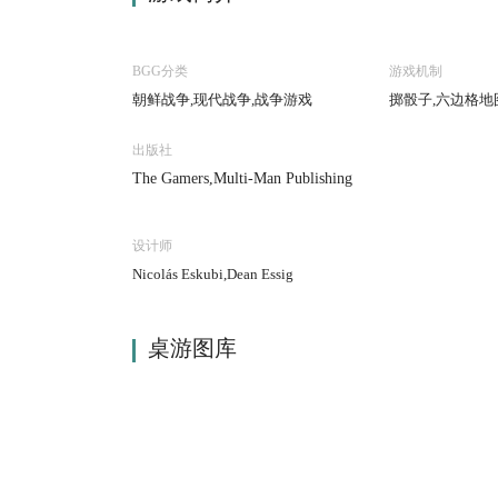
BGG分类
游戏机制
朝鲜战争,现代战争,战争游戏
掷骰子,六边格地
出版社
The Gamers,Multi-Man Publishing
设计师
Nicolás Eskubi,Dean Essig
桌游图库