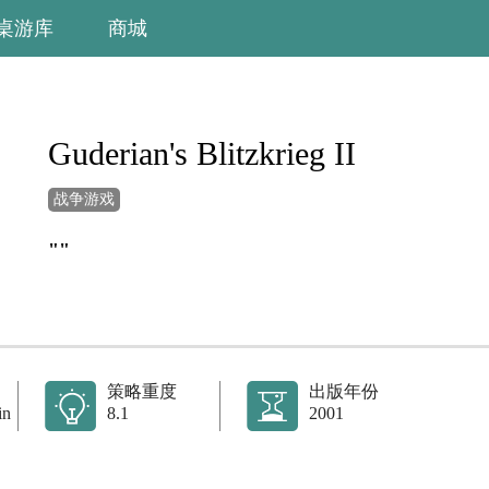
桌游库
商城
Guderian's Blitzkrieg II
战争游戏
""
策略重度
出版年份
in
8.1
2001