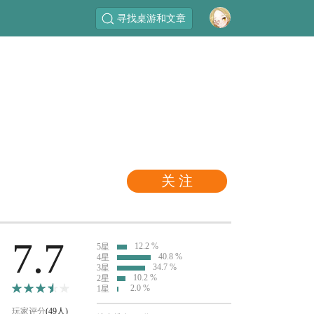
寻找桌游和文章
关 注
7.7
12.2 %
5星
40.8 %
4星
34.7 %
3星
10.2 %
2星
2.0 %
1星
玩家评分
(49人)