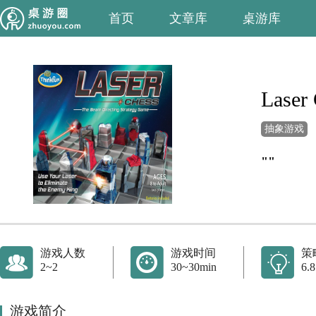
首页
文章库
桌游库
Laser
抽象游戏
""
游戏人数
游戏时间
策
2~2
30~30min
6.8
游戏简介