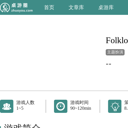
首页
文章库
桌游库
Folklo
主题扮演
""
游戏人数
游戏时间
1~5
90~120min
8