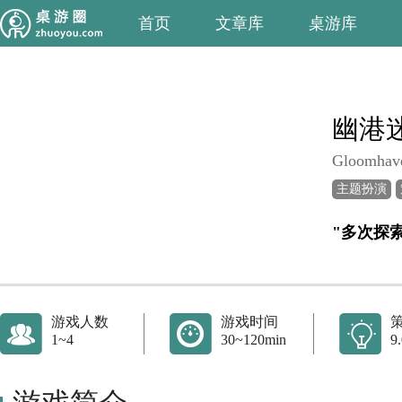
首页
文章库
桌游库
幽港
Gloomhav
主题扮演
"多次探
游戏人数
游戏时间
1~4
30~120min
9