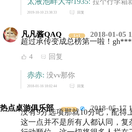
太液池畔大华1935:
拉个行李箱
2019-10-10 23:38:33
回复
凡凡酱QAQ
2018-01-05 
Lv1
超过承传变成总榜第一啦！gh***
4
回复
赤赤:
没vv那你
2018-01-16 18:02:44
回复
热点桌游俱乐部
2018-05-17 
Lv7
没有9分选项那就10分吧，配得
这一点并不是所有人都认同，复