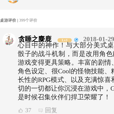
桌游评价 |
399个评价
贪睡之麋鹿
2018-01-29
Lv1
心目中的神作！与大部分美式桌
骰子的战斗机制，而是改用角色
游戏变得更具策略。丰富的剧情
角色设定、很Cool的怪物技能
长性的RPG模式、以及充满惊喜
切的一切都让你沉浸在游戏中，Glo
是时候召集伙伴们捍卫荣耀了！
37
回复