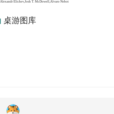
Alexandr Elichev,Josh T. McDowell,Alvaro Nebot
桌游图库