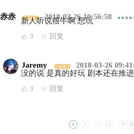
赤赤
2018-03-26 10:56:58
Lv7
新人听说很牛啊 想玩
3
回复
Jaremy
2018-03-26 09:41
Lv6
没的说 是真的好玩 剧本还在推
3
回复
1
2
3
4
下一页