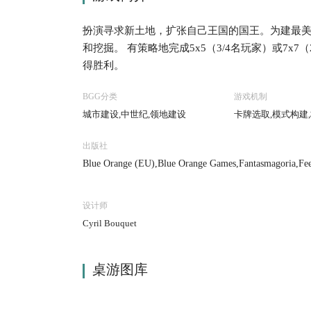
扮演寻求新土地，扩张自己王国的国王。为建最美
和挖掘。 有策略地完成5x5（3/4名玩家）或7
得胜利。
BGG分类
游戏机制
城市建设,中世纪,领地建设
卡牌选取,模式构建
出版社
Blue Orange (EU),Blue Orange Games,Fantasmagoria,Fee
py Baobab,Kaissa Chess & Games,Lautapelit.fi,Lifesty
ia Co., Ltd.,テンデイズゲームズ (Ten Days Games),Whit
设计师
Cyril Bouquet
桌游图库