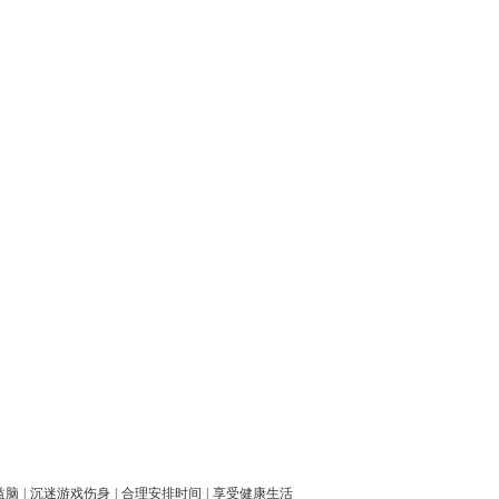
益脑
|
沉迷游戏伤身
|
合理安排时间
|
享受健康生活