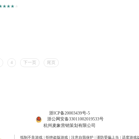
4
下一页
尾页
浙ICP备20003439号-5
浙公网安备33011002019533号
杭州麦象营销策划有限公司
抵制不良游戏
|
拒绝盗版游戏
|
注意自我保护
|
谨防受骗上当
|
适度游戏