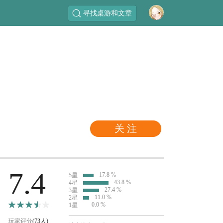
寻找桌游和文章
关 注
7.4
17.8 %
5星
43.8 %
4星
27.4 %
3星
11.0 %
2星
0.0 %
1星
玩家评分
(73人)