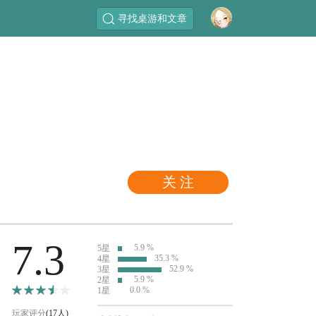
寻找桌游和文章
关 注
7.3
5.9 %
5星
35.3 %
4星
52.9 %
3星
5.9 %
2星
0.0 %
1星
玩家评分
(17人)