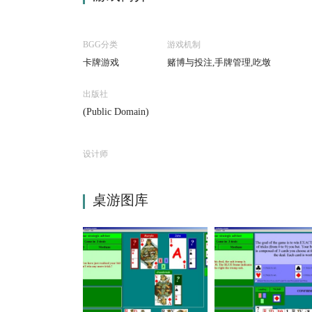
BGG分类
游戏机制
卡牌游戏
赌博与投注,手牌管理,吃墩
出版社
(Public Domain)
设计师
桌游图库