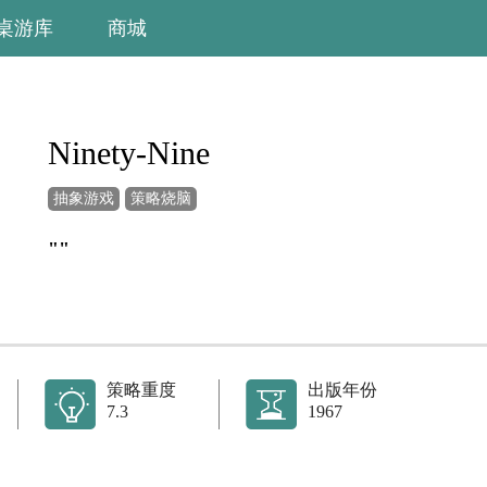
桌游库
商城
Ninety-Nine
抽象游戏
策略烧脑
""
策略重度
出版年份
7.3
1967