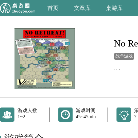
首页
文章库
桌游库
No Ret
战争游戏
""
游戏人数
游戏时间
1~2
45~45min
7