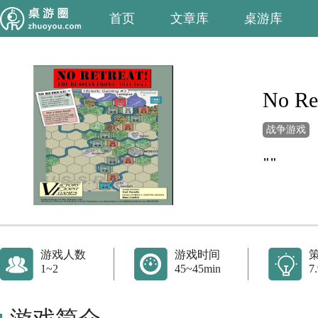
首页
文章库
桌游库
No Ret
战争游戏
""
游戏人数
游戏时间
1~2
45~45min
7