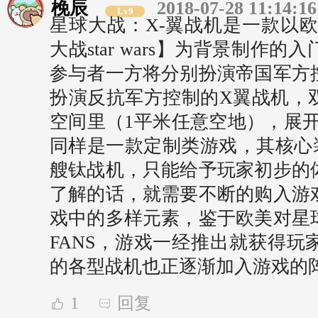
梚辰
2018-07-28 11:14:16
Lv9
星球大战：X-翼战机是一款以
大战star wars】为背景制作
参与者一方将分别扮演帝国军方
扮演反抗军方控制的X翼战机，
空间里（1平米任意空地），展开
同样是一款定制类游戏，其核心装
艘钛战机，只能给予玩家初步的
了解的话，就需要不断的购入游
戏中的多样元素，鉴于欧美对星
FANS，游戏一经推出就获得玩
的各型战机也正逐渐加入游戏的
1
回复