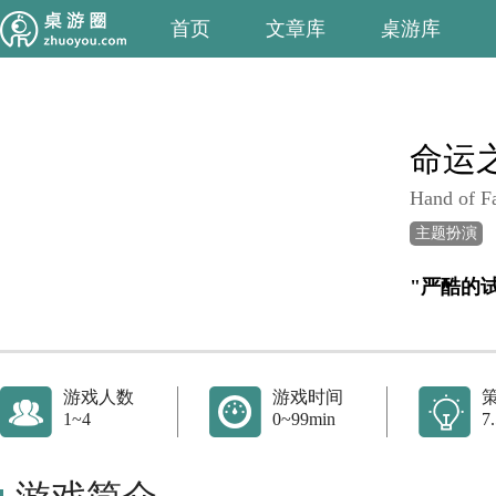
首页
文章库
桌游库
命运
Hand of F
主题扮演
"严酷的
游戏人数
游戏时间
1~4
0~99min
7