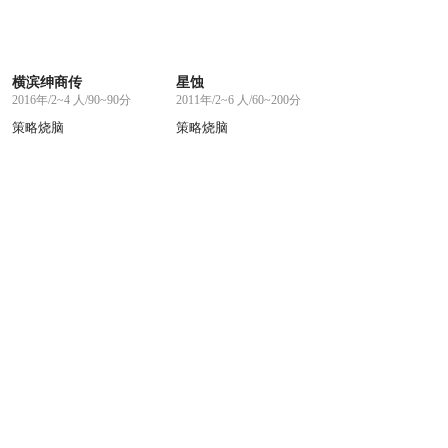
横滨绅商传
星蚀
2016年/2~4 人/90~90分
2011年/2~6 人/60~200分
策略烧脑
策略烧脑