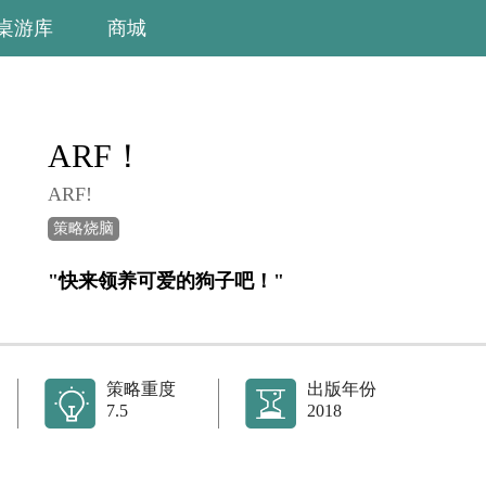
桌游库
商城
ARF！
ARF!
策略烧脑
"快来领养可爱的狗子吧！"
策略重度
出版年份
7.5
2018