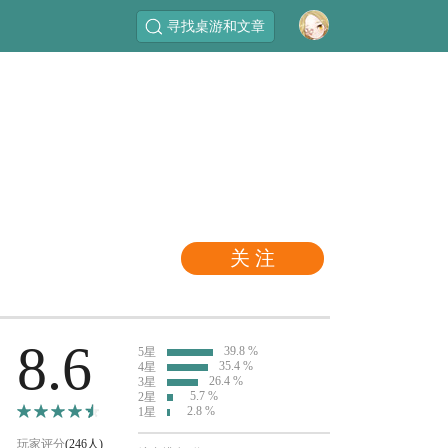
寻找桌游和文章
关 注
8.6
39.8 %
5星
35.4 %
4星
26.4 %
3星
5.7 %
2星
2.8 %
1星
玩家评分
(246人)