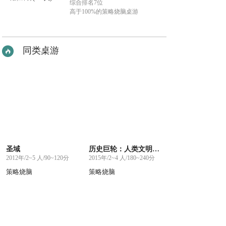
综合排名7位
高于100%的策略烧脑桌游
同类桌游
圣域
历史巨轮：人类文明新篇章
2012年/2~5 人/90~120分
2015年/2~4 人/180~240分
策略烧脑
策略烧脑