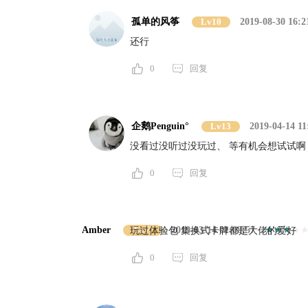
孤单的风筝
Lv10
2019-08-30 16:2
还行
0
回复
企鹅Penguin°
Lv13
2019-04-14 11
没看过没听过没玩过、 等有机会想试试啊
0
回复
Amber
Lv7
2019-03-14 01:08:57
玩过体验包 集换式卡牌都是大佬的爱好
0
回复