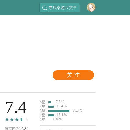
寻找桌游和文章
关 注
7.4
7.7 %
5星
15.4 %
4星
61.5 %
3星
15.4 %
2星
0.0 %
1星
玩家评分
(13人)