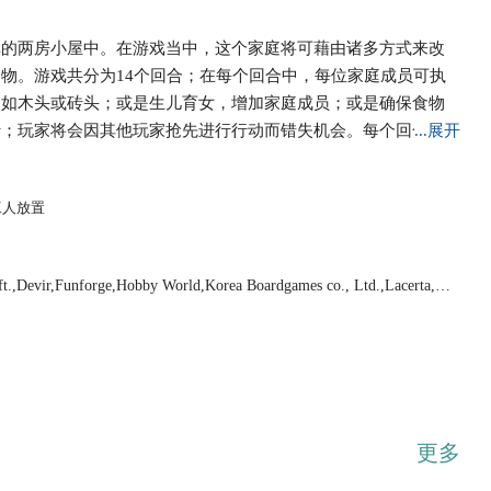
单的两房小屋中。在游戏当中，这个家庭将可藉由诸多方式来改
物。游戏共分为14个回合；在每个回合中，每位家庭成员可执
，如木头或砖头；或是生儿育女，增加家庭成员；或是确保食物
行；玩家将会因其他玩家抢先进行行动而错失机会。每个回合皆
...展开
出最佳农庄的玩家将获胜。游戏将依据每位玩家的农田、牧场
行计分。房屋的扩建与翻修、家庭成员的数量、以及已使用的职
工人放置
,Devir,Funforge,Hobby World,Korea Boardgames co., Ltd.,Lacerta,La
更多