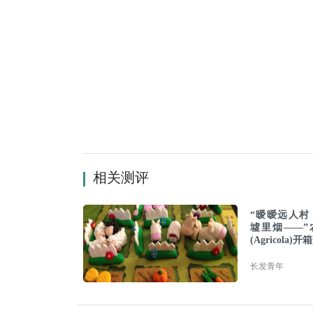
相关测评
“暧暧远人村
墟里烟——”
(Agricola)
长发青年