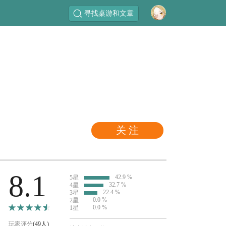
寻找桌游和文章
关 注
8.1
42.9 %
5星
32.7 %
4星
22.4 %
3星
0.0 %
2星
0.0 %
1星
玩家评分
(49人)