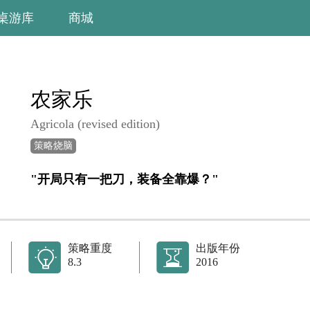
桌游库
商城
农家乐
Agricola (revised edition)
策略烧脑
"开局只有一把刀，装备全靠爆？"
策略重度
出版年份
8.3
2016