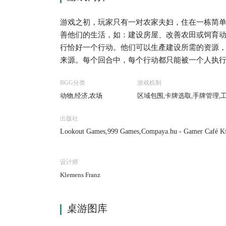
游戏之初，玩家只有一对农家夫妇，住在一栋简
善他们的生活，如：建设房屋、改善农田或饲育动
行恰好一个行动。他们可以生產建设所需的资源
来源。每个回合中，每个行动都只能被一个人执
会有新的行动选项出现。 在游戏结束时，经营
BGG分类
游戏机制
与栅栏、麦子、蔬菜、绵羊、野猪与牛的数量进
动物,经济,农场
区域包围,卡牌选取,手牌管理,
业与发展卡，也会带来额外的分数。
出版社
Lookout Games,999 Games,Compaya.hu - Gamer Café Kft.
utapelit.fi,Mayfair Games,uplay.it edizioni
设计师
Klemens Franz
桌游图库