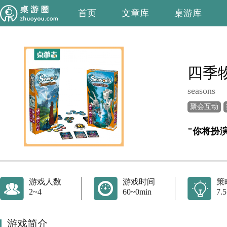
首页
文章库
桌游库
四季
seasons
聚会互动
游戏人数
游戏时间
策
2~4
60~0min
7.5
游戏简介