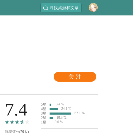
寻找桌游和文章
关 注
7.4
3.4 %
5星
24.1 %
4星
62.1 %
3星
10.3 %
2星
0.0 %
1星
玩家评分
(29人)