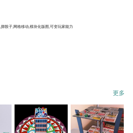
,掷骰子,网格移动,模块化版图,可变玩家能力
...展开
更多