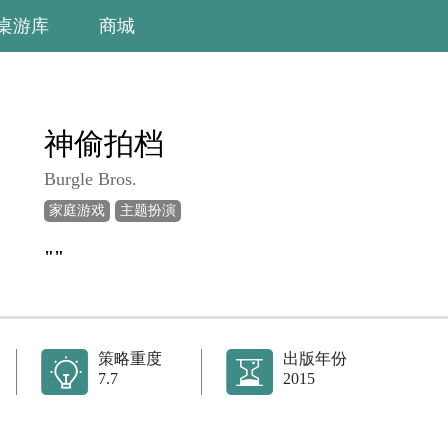
桌游库
商城
神偷拍档
Burgle Bros.
家庭游戏
主题扮演
""
策略重度
出版年份
7.7
2015