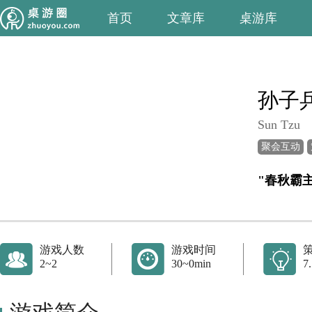
首页
文章库
桌游库
孙子
Sun Tzu
聚会互动
"春秋霸
游戏人数
游戏时间
2~2
30~0min
7