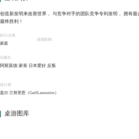
创造新发明来改善世界， 与竞争对手的团队竞争专利发明， 拥有最
最终胜利！
BGG分类
游戏机制
家庭
出版社
阿斯莫德 家蚕 日本爱好 反叛
设计师
盖尔·兰努里恩（GaëlLannurien）
桌游图库