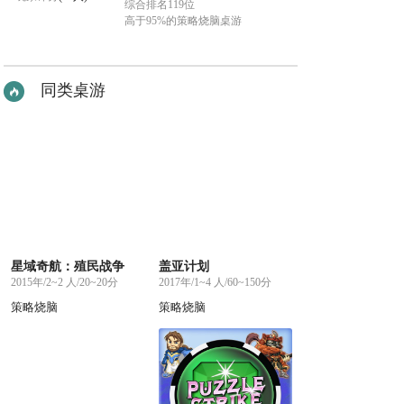
综合排名119位
高于95%的策略烧脑桌游
同类桌游
星域奇航：殖民战争
盖亚计划
2015年/2~2 人/20~20分
2017年/1~4 人/60~150分
策略烧脑
策略烧脑