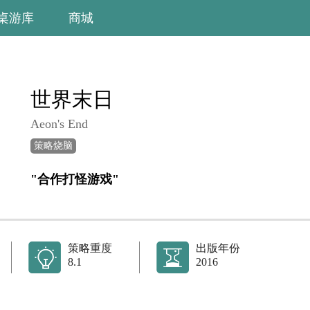
桌游库
商城
世界末日
Aeon's End
策略烧脑
"合作打怪游戏"
策略重度
出版年份
8.1
2016