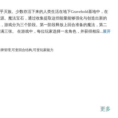
几乎灭族。少数存活下来的人类生活在地下Gravehold基地中，在
来源。魔法宝石，通过收集提取这些能量能够强化与创造出新的
单，游戏分为三个阶段。第一阶段释放上回合准备的魔法，第二
满三张。 在游戏中，每位玩家选择一名角色，并获得相应的角
...展开
BOSS，基础游戏中一共有4个，根据BOSS的特点，玩家可以
手牌管理,可变回合结构,可变玩家能力
更多