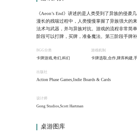
《Aeon’s End》讲述的是人类受到了异族的侵袭
漫长的残喘过程中，人类慢慢掌握了异族强大的
法术与武器，并与异族对抗。游戏的流程非常简
阶段可以打牌，买牌，准备魔法。第三阶段手牌补
色卡。注意，这是一个合作打怪的游戏！游戏先决定
BGG分类
游戏机制
商量选不同的角色，因为角色是有角色能力的！
卡牌游戏,奇幻,科幻
卡牌选取,合作,牌库构建,
出版社
Action Phase Games,Indie Boards & Cards
设计师
Gong Studios,Scott Hartman
桌游图库