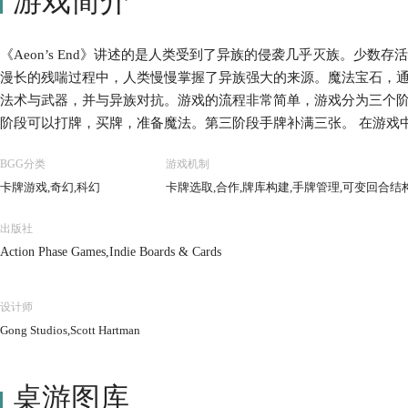
游戏简介
《Aeon’s End》讲述的是人类受到了异族的侵袭几乎灭族。少数存活
漫长的残喘过程中，人类慢慢掌握了异族强大的来源。魔法宝石，
法术与武器，并与异族对抗。游戏的流程非常简单，游戏分为三个
阶段可以打牌，买牌，准备魔法。第三阶段手牌补满三张。 在游戏
色卡。注意，这是一个合作打怪的游戏！游戏先决定BOSS，基础游戏
BGG分类
游戏机制
商量选不同的角色，因为角色是有角色能力的！
卡牌游戏,奇幻,科幻
卡牌选取,合作,牌库构建,手牌管理,可变回合结
出版社
Action Phase Games,Indie Boards & Cards
设计师
Gong Studios,Scott Hartman
桌游图库