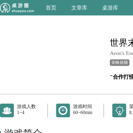
首页
文章库
桌游库
世界
Aeon's En
策略烧脑
"合作打
游戏人数
游戏时间
1~4
60~60min
8