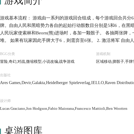
游戏简介
游戏基本流程： 游戏由一系列的游戏回合组成，每个游戏回合共分6阶
牌。自由人民和黑暗势力各自的起始行动骰数目分别是5和6，在黑
人民玩家使索林和Beorn(熊)进场时，各加一颗骰子。 各抽两张
堆。 如果有玩家因此手牌大于6，则需弃至6张。 2. 激活将军 自
激活标记到各自的角色牌。 然后自由人民玩家获得等量数目的领袖
BGG分类
游戏机制
需放置在不同的军队。 3. 命运 黑暗势力玩家抽取一定数目的命
冒险,奇幻,对战,微缩模型,小说改编,战争游戏
区域移动,掷骰子,手牌
激活标志数（最少为1），黑暗势力玩家有权决定是执行当前标记还
个）。然后根据命运板块的数字推进命运条，并执行可能的命运牌效
出版社
有选择的板块放回布袋。 4. 黑暗领导 黑暗势力玩家可以放置一
Ares Games,Devir,Galakta,Heidelberger Spieleverlag,IELLO,Raven Distributi
于当前黑暗势力玩家的行动骰数目（起始为6）。 黑暗势力玩家放
域的任意一个地区（蝙蝠视为存在于某领域，而模型具体存在的地区没有
自由人民玩家先开始，双方轮流进行行动——选择并执行相应的行动
设计师
可选择执行一个将军的技能效果。 若玩家的未用行动骰数目＜对手，可
Lucas Graciano,Jon Hodgson,Fabio Maiorana,Francesco Mattioli,Ben Wootten
是否有玩家到达胜利条件，若没有，新回合将开始。 移除所有的领
风王）移回鹰巢。 移除所有未使用的激活标志。 游戏的主要部分是
桌游图库
城拔寨、斗智斗勇（还要斗运气），最终通过争取时间和地盘来获得