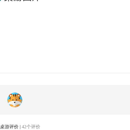
力玩家：获得10分。其中3个堡垒（Ravenhill、Front Gate、Eastern 
e、Camp、LowerSlopes、Fallen Bridge）各值2分。 
控制了Front Gate，则取得10分立即获胜。 自由人民玩家：3种
桌游评价 |
42个评价