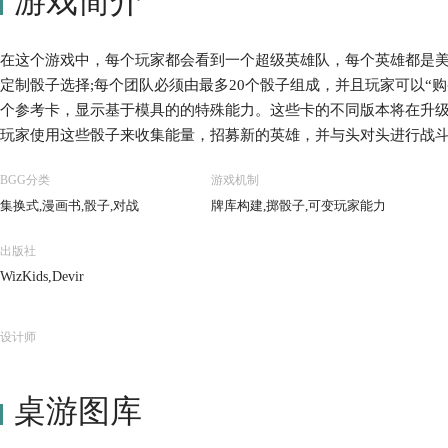
游戏简介
在这个游戏中，每个玩家都会看到一个超级英雄队，每个英雄都是美
定制骰子选择;每个团队必须由最多20个骰子组成，并且玩家可以“
个参考卡，显示基于模具的的特殊能力。这些卡的不同版本将在升
玩家使用这些骰子来收集能量，招募新的英雄，并与头对头进行战
戏的中心位置;两个玩家都可以购买这些卡。
BGG分类
游戏机制
集换式,漫画书,骰子,对战
牌库构建,掷骰子,可变玩家能力
出版社
WizKids,Devir
设计师
桌游图库