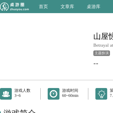
首页
文章库
桌游库
山屋
Betrayal a
主题扮演
""
游戏人数
游戏时间
3~6
60~60min
7