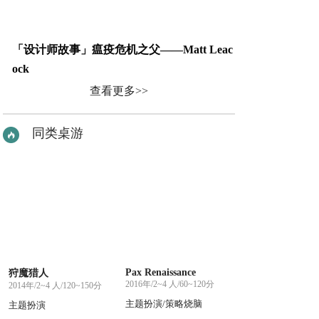
「设计师故事」瘟疫危机之父——Matt Leac
ock
查看更多>>
同类桌游
Pax Renaissance
狩魔猎人
2016年/2~4 人/60~120分
2014年/2~4 人/120~150分
主题扮演/策略烧脑
主题扮演