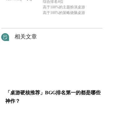
综合排名4位
高于100%的主题扮演桌游
高于100%的策略烧脑桌游
相关文章
「桌游硬核推荐」BGG排名第一的都是哪些
神作？