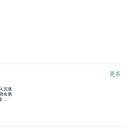
更多
人沉迷
G排名第
瘟疫危