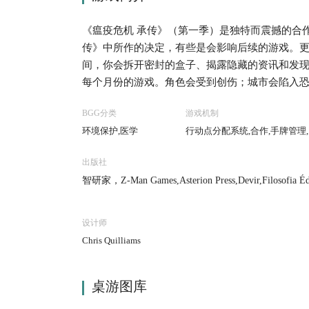
《瘟疫危机 承传》（第一季）是独特而震撼的合作
传》中所作的决定，有些是会影响后续的游戏。
间，你会拆开密封的盒子、揭露隐藏的资讯和发
每个月份的游戏。角色会受到创伤；城市会陷入
BGG分类
游戏机制
环境保护,医学
行动点分配系统,合作,手牌管理
出版社
智研家，Z-Man Games,Asterion Press,Devir,Filosofia Édit
o., Ltd.,Lacerta,Lifestyle Boardgames Ltd,MINDOK
设计师
Chris Quilliams
桌游图库