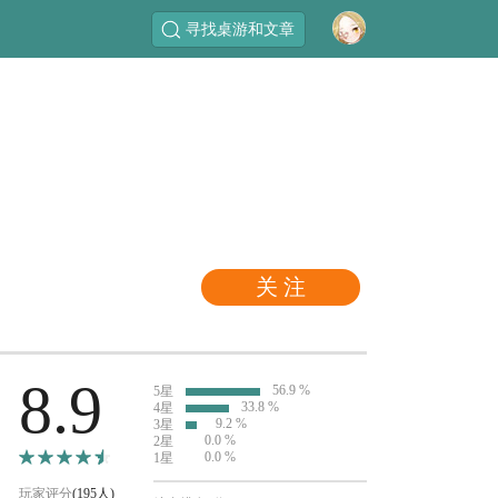
寻找桌游和文章
关 注
8.9
56.9 %
5星
33.8 %
4星
9.2 %
3星
0.0 %
2星
0.0 %
1星
玩家评分
(195人)