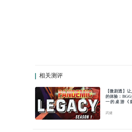
相关测评
【微剧透】让
的体验：BG
一的桌游《
机：承传》
武健