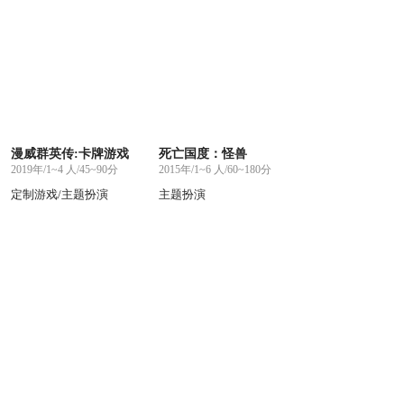
漫威群英传:卡牌游戏
死亡国度：怪兽
2019年/1~4 人/45~90分
2015年/1~6 人/60~180分
定制游戏/主题扮演
主题扮演