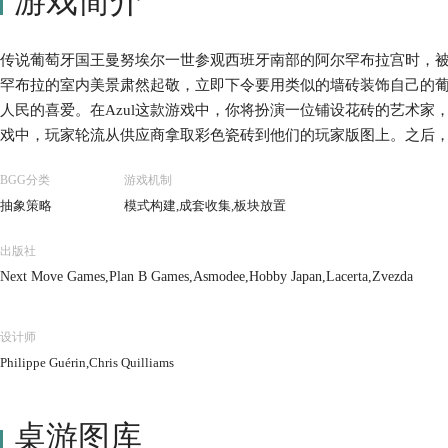
游戏简介
传说葡萄牙国王曼努埃尔一世参观西班牙南部的阿尔罕布拉宫时，
罕布拉的室内美景肃然起敬，立即下令要用类似的墙砖装饰自己的
人民的喜爱。在Azul这款游戏中，你将扮演一位铺设花砖的艺术家
戏中，玩家轮流从供应商拿取彩色瓷砖到他们的玩家版图上。之后
殿，玩家可以完成特殊花砖排列来额外获得分数;被浪费的花砖将会
BGG分类
游戏机制
胜。
抽象策略
模式构建,成套收集,板块放置
出版社
Next Move Games,Plan B Games,Asmodee,Hobby Japan,Lacerta,Zvezda
设计师
Philippe Guérin,Chris Quilliams
桌游图库