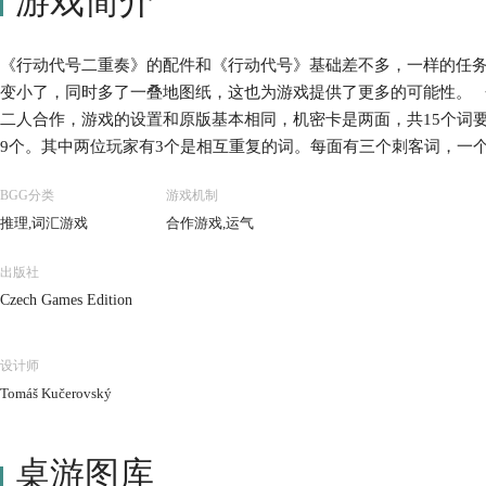
游戏简介
《行动代号二重奏》的配件和《行动代号》基础差不多，一样的任
变小了，同时多了一叠地图纸，这也为游戏提供了更多的可能性。 
二人合作，游戏的设置和原版基本相同，机密卡是两面，共15个词
9个。其中两位玩家有3个是相互重复的词。每面有三个刺客词，一
一个刺客对面是要猜的。
BGG分类
游戏机制
推理,词汇游戏
合作游戏,运气
出版社
Czech Games Edition
设计师
Tomáš Kučerovský
桌游图库