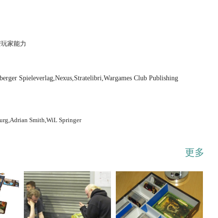
变玩家能力
...展开
berger Spieleverlag,Nexus,Stratelibri,Wargames Club Publishing
urg,Adrian Smith,WiL Springer
更多