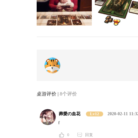
桌游评价 |
8个评价
葬愛の血花
Lv12
2020-02-11 11:3
f
0
回复