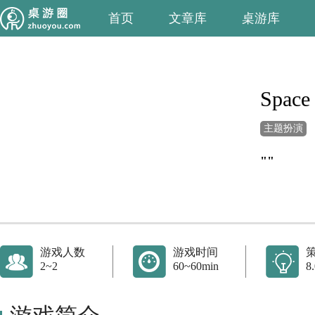
首页
文章库
桌游库
Space 
主题扮演
""
游戏人数
游戏时间
2~2
60~60min
8