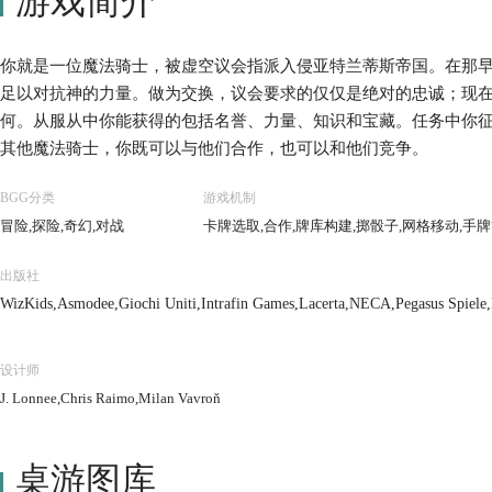
游戏简介
你就是一位魔法骑士，被虚空议会指派入侵亚特兰蒂斯帝国。在那
足以对抗神的力量。做为交换，议会要求的仅仅是绝对的忠诚；现
何。从服从中你能获得的包括名誉、力量、知识和宝藏。任务中你
其他魔法骑士，你既可以与他们合作，也可以和他们竞争。
BGG分类
游戏机制
冒险,探险,奇幻,对战
卡牌选取,合作,牌库构建,掷骰子,网格移动,手
出版社
WizKids,Asmodee,Giochi Uniti,Intrafin Games,Lacerta,NECA,Pegasus Spiel
设计师
J. Lonnee,Chris Raimo,Milan Vavroň
桌游图库