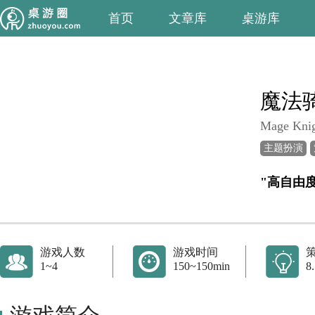
首页
文章库
桌游库
魔法
Mage Kni
主题扮演
"高自由
游戏人数
游戏时间
1~4
150~150min
8