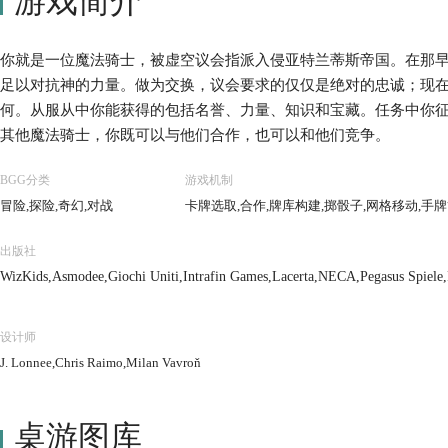
游戏简介
你就是一位魔法骑士，被虚空议会指派入侵亚特兰蒂斯帝国。在那
足以对抗神的力量。做为交换，议会要求的仅仅是绝对的忠诚；现
何。从服从中你能获得的包括名誉、力量、知识和宝藏。任务中你
其他魔法骑士，你既可以与他们合作，也可以和他们竞争。
BGG分类
游戏机制
冒险,探险,奇幻,对战
卡牌选取,合作,牌库构建,掷骰子,网格移动,手
出版社
WizKids,Asmodee,Giochi Uniti,Intrafin Games,Lacerta,NECA,Pegasus Spiel
设计师
J. Lonnee,Chris Raimo,Milan Vavroň
桌游图库