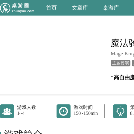
首页
文章库
桌游库
魔法
Mage Kni
主题扮演
"高自由
游戏人数
游戏时间
1~4
150~150min
8