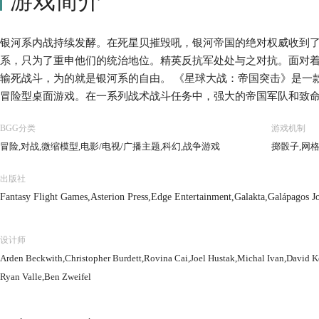
游戏简介
银河系内战持续发酵。在死星贝摧毁吼，银河帝国的绝对权威收到
系，只为了重申他们的统治地位。精英反抗军处处与之对抗。面对
输死战斗，为的就是银河系的自由。 《星球大战：帝国突击》是一款
冒险型桌面游戏。在一系列战术战斗任务中，强大的帝国军队和致
抗。标志性人物比如达斯-维达和汉-索洛等角色也将出现在传奇性
BGG分类
游戏机制
帝国与反抗军之间的对抗进程，直至最高潮的终极决战。 另外，特
冒险,对战,微缩模型,电影/电视/广播主题,科幻,战争游戏
掷骰子,网
进行独立的战术任务游戏，大家可以重现星球大战传奇中的史诗场景
戏中包含34个塑料模型，超过200多张卡牌，50多个模块化地图
出版社
一个亲自改变遥远未来的银河系命运的机会。
Fantasy Flight Games,Asterion Press,Edge Entertainment,Galakta,Galápagos Jo
设计师
Arden Beckwith,Christopher Burdett,Rovina Cai,Joel Hustak,Michal Ivan,David
Ryan Valle,Ben Zweifel