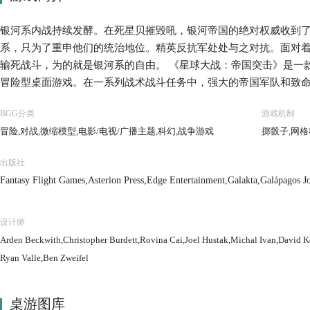
银河系内战持续发酵。在死星贝摧毁吼，银河帝国的绝对权威收到
系，只为了重申他们的统治地位。精英反抗军处处与之对抗。面对
输死战斗，为的就是银河系的自由。 《星球大战：帝国突击》是一款
冒险型桌面游戏。在一系列战术战斗任务中，强大的帝国军队和致
抗。标志性人物比如达斯-维达和汉-索洛等角色也将出现在传奇性
BGG分类
游戏机制
帝国与反抗军之间的对抗进程，直至最高潮的终极决战。 另外，特
冒险,对战,微缩模型,电影/电视/广播主题,科幻,战争游戏
掷骰子,网格
进行独立的战术任务游戏，大家可以重现星球大战传奇中的史诗场景
戏中包含34个塑料模型，超过200多张卡牌，50多个模块化地图
出版社
一个亲自改变遥远未来的银河系命运的机会。
Fantasy Flight Games,Asterion Press,Edge Entertainment,Galakta,Galápagos Jo
设计师
Arden Beckwith,Christopher Burdett,Rovina Cai,Joel Hustak,Michal Ivan,David
Ryan Valle,Ben Zweifel
桌游图库