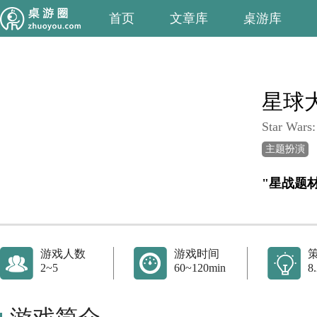
首页
文章库
桌游库
星球
Star Wars:
主题扮演
"星战题
游戏人数
游戏时间
2~5
60~120min
8