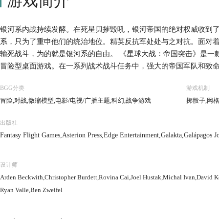
游戏简介
银河系内战持续发酵。在死星贝摧毁吼，银河帝国的绝对权威收到
系，只为了重申他们的统治地位。精英反抗军处处与之对抗。面对
输死战斗，为的就是银河系的自由。 《星球大战：帝国突击》是一款
冒险型桌面游戏。在一系列战术战斗任务中，强大的帝国军队和致
抗。标志性人物比如达斯-维达和汉-索洛等角色也将出现在传奇性
BGG分类
游戏机制
帝国与反抗军之间的对抗进程，直至最高潮的终极决战。 另外，特
冒险,对战,微缩模型,电影/电视/广播主题,科幻,战争游戏
掷骰子,网
进行独立的战术任务游戏，大家可以重现星球大战传奇中的史诗场景
戏中包含34个塑料模型，超过200多张卡牌，50多个模块化地图
出版社
一个亲自改变遥远未来的银河系命运的机会。
Fantasy Flight Games,Asterion Press,Edge Entertainment,Galakta,Galápagos Jo
设计师
Arden Beckwith,Christopher Burdett,Rovina Cai,Joel Hustak,Michal Ivan,David
Ryan Valle,Ben Zweifel