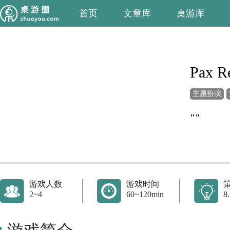
首页
文章库
桌游库
Pax R
主题扮演
""
游戏人数
游戏时间
2~4
60~120min
8