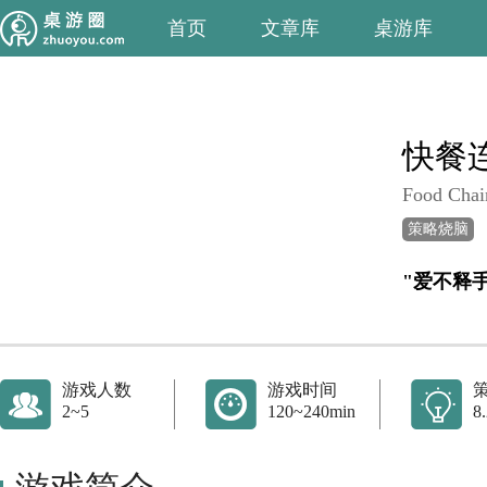
首页
文章库
桌游库
快餐
Food Chai
策略烧脑
"爱不释手
游戏人数
游戏时间
2~5
120~240min
8