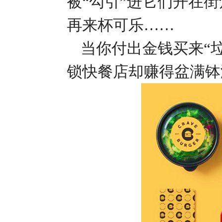
被“勾引”进它们开在
再来杯可乐……
当你付出金钱买来
“
锁快餐店却赚得盆满钵