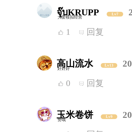
จุ๊บKRUPP
Lv7
大爱模拟经营
1
回复
高山流水
20
Lv13
好好好
0
回复
玉米卷饼
20
Lv9
赞哦