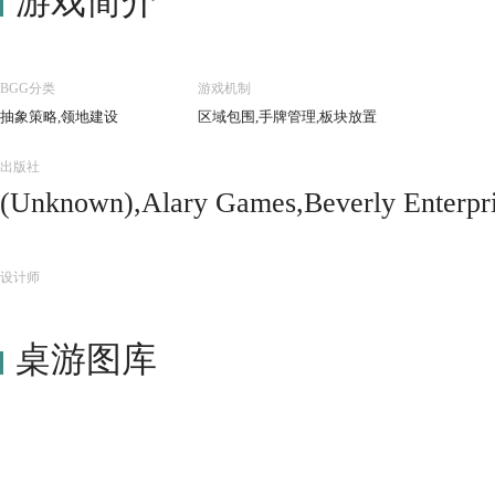
游戏简介
BGG分类
游戏机制
抽象策略,领地建设
区域包围,手牌管理,板块放置
出版社
(Unknown),Alary Games,Beverly Enterprise
By Zero (DBZ) Aust Pty Ltd,Educa Korea,
hkönig GmbH,Granna,Green Board Game C
设计师
ekkoia,Winning Moves France
桌游图库