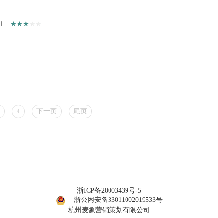
31
4
下一页
尾页
浙ICP备20003439号-5
浙公网安备33011002019533号
杭州麦象营销策划有限公司