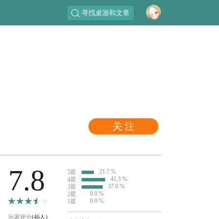
寻找桌游和文章
关 注
7.8
21.7 %
5星
41.3 %
4星
37.0 %
3星
0.0 %
2星
0.0 %
1星
玩家评分
(46人)