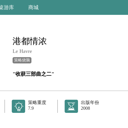
桌游库
商城
港都情浓
Le Havre
策略烧脑
"收获三部曲之二"
策略重度
出版年份
7.9
2008