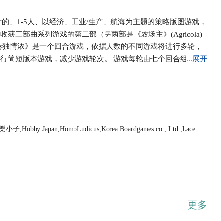
berg设计的、1-5人、以经济、工业/生产、航海为主题的策略版图游戏，
计的收获三部曲系列游戏的第二部（另两部是《农场主》(Agricola)
ang)）。 《港独情浓》是一个回合游戏，依据人数的不同游戏将进行多轮，
行简短版本游戏，减少游戏轮次。 游戏每轮由七个回合组成。
...展开
开始，先按补给板块将对应的货物放入供给区，然后玩家可以执
选一：玩家可以从七个供给区中选择一个拿取全部的那种货物或
自己的建筑需要支付使用成本。玩家可以使用“建筑公司”建筑来
可选行动可以多次执行。玩家可以购买或出售建筑、船只。玩家
堆顶的建筑。玩家可以购买每个船只牌堆顶的船只。部分建筑和
玩樂小子,Hobby Japan,HomoLudicus,Korea Boardgames co., Ltd.,Lacert
建筑或船只，只能获得建筑/船只价值的一半。 每轮游戏结束时，
,Stratelibri,uplay.it edizioni,Ystari Games,Z-Man Games
供足够食物的玩家必须贷款。有时拥有小麦或成对的牛的玩家也
筑。每轮结束将轮次牌反面成为船只牌，放在船只牌堆顶。 游
提供食物。 当所有轮次结束，玩家各进行一个主要行动，然后
+号建筑的附加价值、现金相加，并减去未偿还的贷款，作为玩
简短版本除了游戏轮次减少外，使用的标准建筑牌会有一些不
更多
008年发行了德文版和澳大利亚英文版。Z-man Games于2013年
d Hameau）扩充。