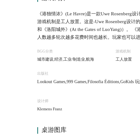
《港独情浓》(Le Havre)是一款Uwe Rosen
游戏机制是工人放置。这是-Uwe Rosenberg设
和《洛阳城外》(At the Gates of LuoY
人数越多轮次越多花费时间也越长。玩家也可以进
每个玩家回合由两部分组成：补给和行动。回合
BGG分类
游戏机制
行一个主要行动和多次可选行动。 主要行动为二
城市建设,经济,工业/制造业,航海
工人放置
法郎，或者可以使用一个可用的建筑。使用不属于
建造标准建筑，建造建筑需要支付对应的资源。 
出版社
可以购买已经建造的公共建筑或三个建筑计划牌
Lookout Games,999 Games,Filosofia Éditions,GoKids 
船只的购买成本与建筑/船只价值不同。玩家出售
a,Ludofy Creative,Maldito Games,Mayfair Games,MINDOK
玩家需要提供食物（或法郎）喂养工人。无法提
会有收获。有时政府会建造一个标准建筑或特殊建
设计师
戏中，建筑是投资机会和收入来源，而船只则主要
Klemens Franz
游戏结束。将自己拥有的建筑和船只的价值、带有
家的最终财富。最富有的玩家获得胜利。 游戏的
桌游图库
同，特殊建筑牌也不再使用。 Lookout Games于2
发行了英文版，并且该英文版包含了大村庄（Le Gran