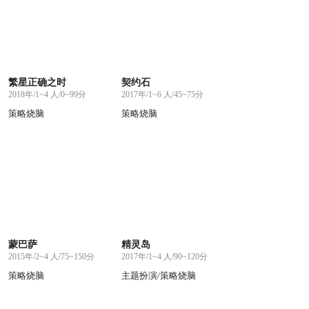
繁星正确之时
契约石
2018年/1~4 人/0~99分
2017年/1~6 人/45~75分
策略烧脑
策略烧脑
蒙巴萨
精灵岛
2015年/2~4 人/75~150分
2017年/1~4 人/90~120分
策略烧脑
主题扮演/策略烧脑