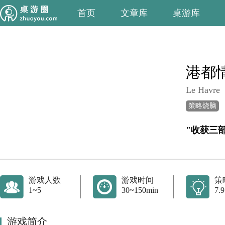
首页
文章库
桌游库
港都
Le Havre
策略烧脑
"收获三
游戏人数
游戏时间
策
1~5
30~150min
7.9
游戏简介