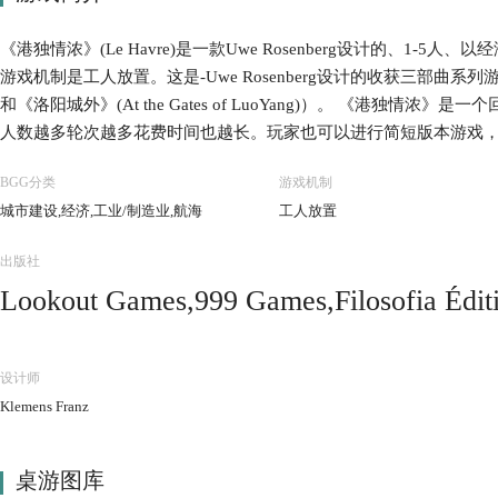
《港独情浓》(Le Havre)是一款Uwe Rosenberg设计的、1-
游戏机制是工人放置。这是-Uwe Rosenberg设计的收获三部曲系列游
和《洛阳城外》(At the Gates of LuoYang)）。 《港独
人数越多轮次越多花费时间也越长。玩家也可以进行简短版本游戏，
每个玩家回合由两部分组成：补给和行动。回合开始，先按补给板
BGG分类
游戏机制
行一个主要行动和多次可选行动。 主要行动为二选一：玩家可以从
城市建设,经济,工业/制造业,航海
工人放置
法郎，或者可以使用一个可用的建筑。使用不属于自己的建筑需要支
建造标准建筑，建造建筑需要支付对应的资源。 可选行动可以多次
出版社
可以购买已经建造的公共建筑或三个建筑计划牌堆顶的建筑。玩家
Lookout Games,999 Games,Filosofia É
船只的购买成本与建筑/船只价值不同。玩家出售建筑或船只，只能获
玩家需要提供食物（或法郎）喂养工人。无法提供足够食物的玩家
by Japan,HomoLudicus,Korea Boardgames 
会有收获。有时政府会建造一个标准建筑或特殊建筑。每轮结束将轮
Creative,Maldito Games,Mayfair Games,M
设计师
戏中，建筑是投资机会和收入来源，而船只则主要提供食物。 当所
edizioni,Ystari Games,Z-Man Games
Klemens Franz
游戏结束。将自己拥有的建筑和船只的价值、带有+号建筑的附加价
家的最终财富。最富有的玩家获得胜利。 游戏的简短版本除了游戏
同，特殊建筑牌也不再使用。 Lookout Games于2008年发行了德文版
桌游图库
发行了英文版，并且该英文版包含了大村庄（Le Grand Hameau）