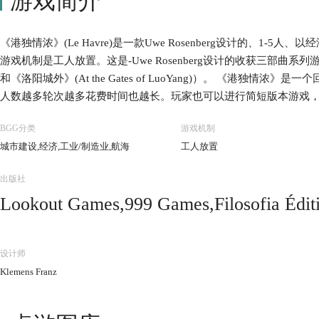
游戏简介
《港独情浓》(Le Havre)是一款Uwe Rosenberg设计的、1-
游戏机制是工人放置。这是-Uwe Rosenberg设计的收获三部曲系列游
和《洛阳城外》(At the Gates of LuoYang)）。 《港独
人数越多轮次越多花费时间也越长。玩家也可以进行简短版本游戏，
每个玩家回合由两部分组成：补给和行动。回合开始，先按补给板
BGG分类
游戏机制
行一个主要行动和多次可选行动。 主要行动为二选一：玩家可以从
城市建设,经济,工业/制造业,航海
工人放置
法郎，或者可以使用一个可用的建筑。使用不属于自己的建筑需要支
建造标准建筑，建造建筑需要支付对应的资源。 可选行动可以多次
出版社
可以购买已经建造的公共建筑或三个建筑计划牌堆顶的建筑。玩家
Lookout Games,999 Games,Filosofia É
船只的购买成本与建筑/船只价值不同。玩家出售建筑或船只，只能获
玩家需要提供食物（或法郎）喂养工人。无法提供足够食物的玩家
by Japan,HomoLudicus,Korea Boardgames 
会有收获。有时政府会建造一个标准建筑或特殊建筑。每轮结束将轮
Creative,Maldito Games,Mayfair Games,M
设计师
戏中，建筑是投资机会和收入来源，而船只则主要提供食物。 当所
edizioni,Ystari Games,Z-Man Games
Klemens Franz
游戏结束。将自己拥有的建筑和船只的价值、带有+号建筑的附加价
家的最终财富。最富有的玩家获得胜利。 游戏的简短版本除了游戏
同，特殊建筑牌也不再使用。 Lookout Games于2008年发行了德文版