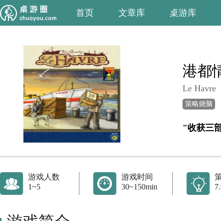
首页
文章库
桌游库
港都
Le Havre
策略烧脑
"收获三
游戏人数
游戏时间
1~5
30~150min
7